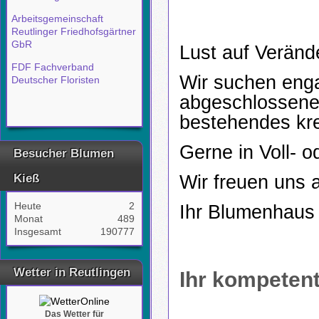
Arbeitsgemeinschaft
Reutlinger Friedhofsgärtner
GbR
Lust auf Veränd
FDF Fachverband
Wir suchen enga
Deutscher Floristen
abgeschlossener
bestehendes kr
Gerne in Voll- o
Besucher Blumen
Wir freuen uns 
Kieß
Heute
2
Ihr Blumenhaus
Monat
489
Insgesamt
190777
Wetter in Reutlingen
Ihr kompetent
Das Wetter für