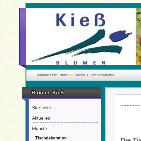
Aktuelle Seite:
Home
Floristik
Tischdekoration
Blumen Kieß
Startseite
Aktuelles
Floristik
Tischdekoration
Die Ti