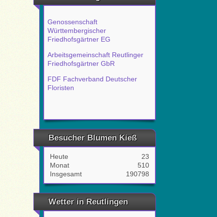
Genossenschaft
Württembergischer
Friedhofsgärtner EG
Arbeitsgemeinschaft Reutlinger
Friedhofsgärtner GbR
FDF Fachverband Deutscher
Floristen
Besucher Blumen Kieß
Heute
23
Monat
510
Insgesamt
190798
Wetter in Reutlingen