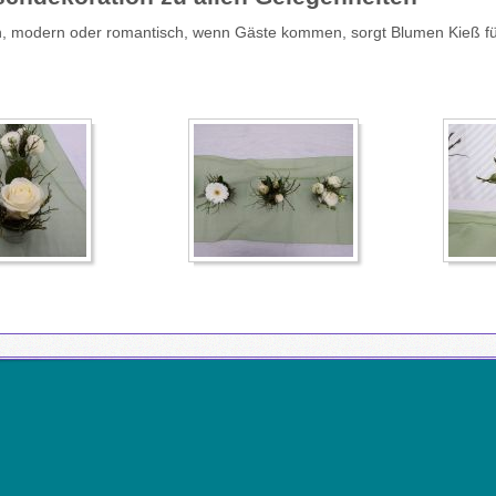
ch, modern oder romantisch, wenn Gäste kommen, sorgt Blumen Kieß fü