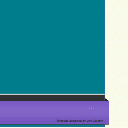
↑↑↑
Template designed by LernVid.com